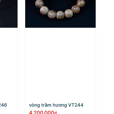
246
vòng trầm hương VT244
4.200.000
₫