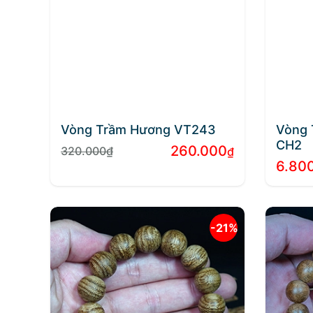
Vòng Trầm Hương VT243
Vòng 
CH2
260.000
320.000
₫
₫
Giá
Giá
6.80
gốc
hiện
là:
tại
320.000₫.
là:
260.000₫.
-21%