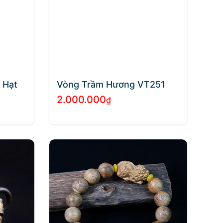
 Hạt
Vòng Trầm Hương VT251
2.000.000
₫