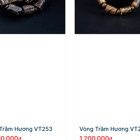
Trầm Hương VT253
Vòng Trầm Hương VT
00.000
1.200.000
₫
₫