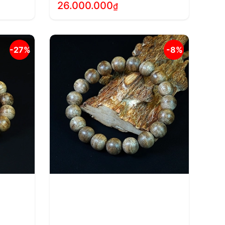
26.000.000
₫
-27%
-8%