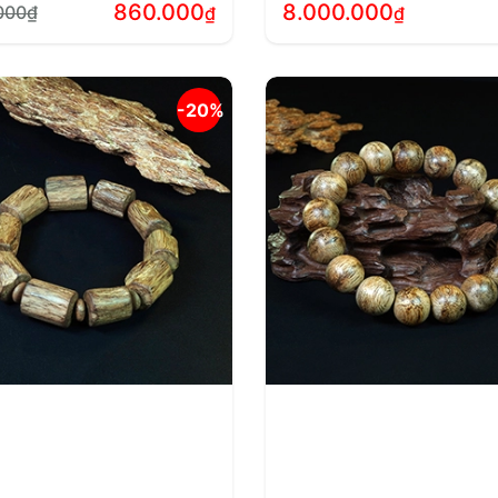
860.000
8.000.000
000
₫
₫
₫
000₫.
-20%
0₫.