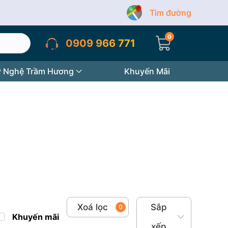
Tìm đường
0
0909 966 771
 Nghệ Trầm Hương
Khuyến Mãi
Xoá lọc
Sắp
0
Khuyến mãi
xếp