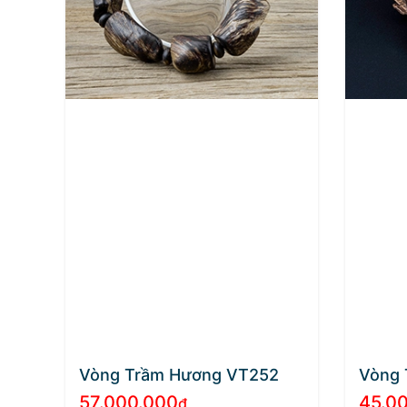
Vòng Trầm Hương VT252
Vòng 
57.000.000
45.0
₫