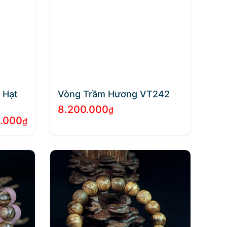
 Hạt
Vòng Trầm Hương VT242
8.200.000
₫
.000
₫