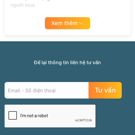
người mua.
Để khách hàng hiểu và tin tưởng nguồn trầm mà
mình cung cấp có CHUẨN hay không là việc hết
Xem thêm
sức nan giải bởi thông tin trên mạng mỗi nơi một
ý, những người biên soạn không có hiểu biết về
trầm hoặc hiểu biết chưa tới. Vô hình những
thông tin đó làm quý khách hàng bị rối và càng
khó hiểu hơn.
Để lại thông tin liên hệ tư vấn
Ranh giới giữa giá và chất lượng của vòng trầm
hương rất là rộng, khó có 1 chuẩn đo lường nào
cụ thể nên việc lựa chọn vòng tay trầm hương
đẹp và ưng ý khá khó khăn.
Còn một điều nữa là việc bán những vòng tay
trầm hương không đúng với chất lượng cũng như
giá thành ngày càng tăng lên, vì lợi nhuận mà Họ
mất hết cái tâm và sự yêu nghề…
Chính vì vậy, Quý Khách Hàng hãy tìm hiểu thật
kỹ những kiến thức trầm hương mà Trầm Hương