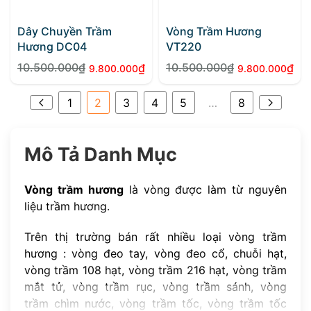
Dây Chuyền Trầm
Vòng Trầm Hương
Hương DC04
VT220
10.500.000
₫
10.500.000
₫
₫
₫
9.800.000
9.800.000
Giá
Giá
Giá
Giá
gốc
hiện
gốc
hiện
1
2
3
4
5
…
8
là:
tại
là:
tại
10.500.000₫.
là:
10.500.000₫.
là:
9.800.000₫.
9.800.000₫.
Mô Tả Danh Mục
Vòng trầm hương
là vòng được làm từ nguyên
liệu trầm hương.
Trên thị trường bán rất nhiều loại vòng trầm
hương : vòng đeo tay, vòng đeo cổ, chuỗi hạt,
vòng trầm 108 hạt, vòng trầm 216 hạt, vòng trầm
mắt tử, vòng trầm rục, vòng trầm sánh, vòng
trầm chìm nước, vòng trầm tốc, vòng trầm tốc