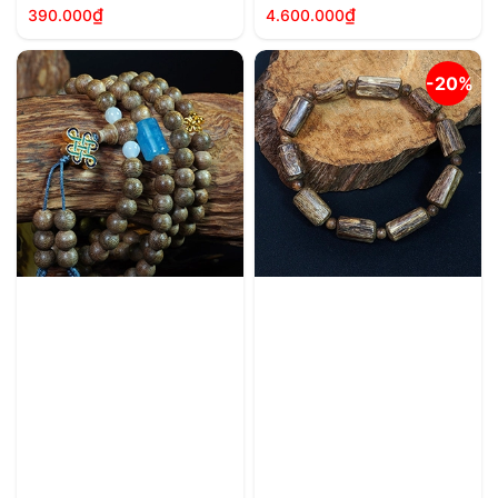
₫
₫
390.000
4.600.000
-20%