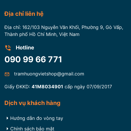
Vì đa dạng phân khúc, đang dạng chủng loại và
Địa chỉ liên hệ
đa dạng giá nên quý khách hàng cần phải tìm
hiểu thật kỹ trước khi mua cho mình vòng trầm
Địa chỉ: 162/103 Nguyễn Văn Khối, Phường 9, Gò Vấp,
hương đẹp và ưng ý.
Thành phố Hồ Chí Minh, Việt Nam
Cửa hàng Trầm Hương Việt
hiện nay có bán tất
Hotline
cả các mặt hàng về vòng trầm hương. Hình ảnh,
thông tin và giá đều thống nhất, mình bạch.
090 99 66 771
Trên phương châm ” Một Chữ Tín – Trọn Niềm Tin
tramhuongvietshop@gmail.com
“, khi bán các sản phẩm về trầm hương đều được
bảo hành và đổi – trả sản phẩm nếu không đúng
Giấy ĐKKD:
41M8034901
cấp ngày 07/09/2017
thông tin, chất lượng.
Dịch vụ khách hàng
Hướng dẫn đo vòng tay
Chính sách bảo mật