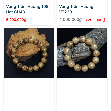
Vòng Trầm Hương 108
Vòng Trầm Hương
Hạt CH43
VT229
₫
4.000.000
₫
₫
5.200.000
3.200.000
Giá
Giá
gốc
hiện
là:
tại
4.000.000₫.
là:
3.200.000₫.