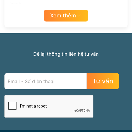
banh….
Xem thêm
Giá vòng trầm hương
phụ thuộc các yếu tố chính
: loại trầm, kích thước, khối lượng, mùi thơm và
hoa văn tạo trầm trên vòng.
Có 2 loại nguyên liệu trầm chính để làm vòng
trầm đó là trầm hương tự nhiên và trầm hương
Để lại thông tin liên hệ tư vấn
nhân tạo.
Vòng trầm hương tự nhiên
: làm từ trầm hương
được tạo thành ngoài tự nhiên bởi các tác nhân
tự nhiên mà không qua bất kỳ sự can thiệp nào
từ con người.
Vòng trầm hương nhân tạo
: làm từ trầm hương
tốc vườn, vòng trầm hương nấu dầu (hay còn gọi
là vòng trầm ép dầu), trầm sánh ghép, trầm công
nghệ indo.