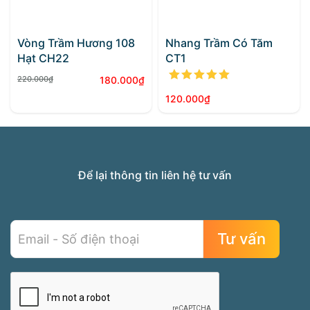
Vòng Trầm Hương 108
Nhang Trầm Có Tăm
Hạt CH22
CT1
Được xếp h
220.000
₫
180.000
₫
Giá
Giá
120.000
₫
gốc
hiện
là:
tại
220.000₫.
là:
180.000₫.
Để lại thông tin liên hệ tư vấn