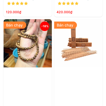
Được xếp hạng
5.00
5 sao
Được xếp h
120.000
₫
420.000
₫
Bán chạy
Bán chạy
-18%