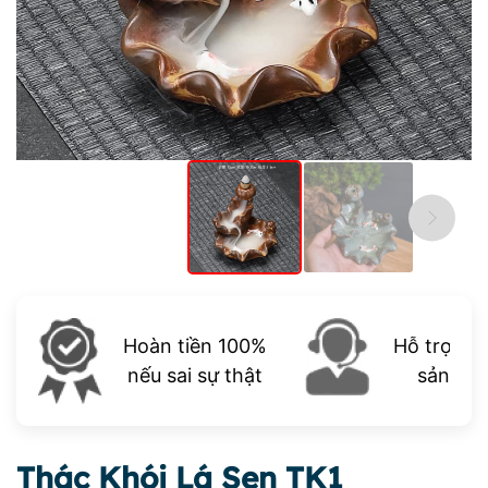
Hoàn tiền 100%
Hỗ trợ trọ
nếu sai sự thật
sản ph
Thác Khói Lá Sen TK1