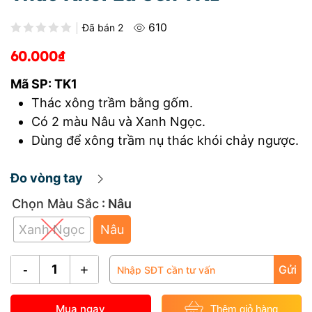
610
Được xếp hạng
0.0
5 sao
Đã bán
2
60.000
₫
Mã SP: TK1
Thác xông trầm bằng gốm.
Có 2 màu Nâu và Xanh Ngọc.
Dùng để xông trầm nụ thác khói chảy ngược.
Đo vòng tay
Chọn Màu Sắc
: Nâu
Xanh Ngọc
Nâu
Thác
Gửi
Khói
Lá
Mua ngay
Thêm giỏ hàng