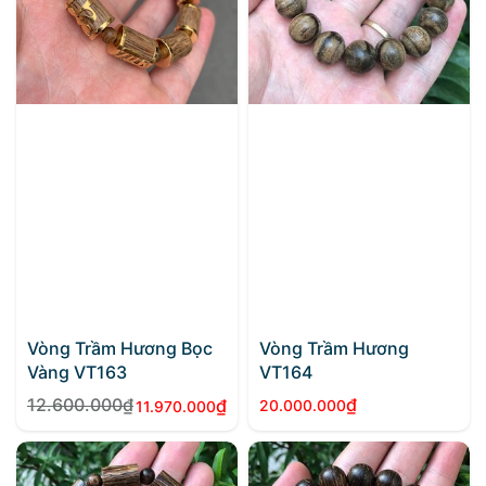
Vòng Trầm Hương Bọc
Vòng Trầm Hương
Vàng VT163
VT164
12.600.000
₫
₫
₫
20.000.000
11.970.000
Giá
Giá
gốc
hiện
là:
tại