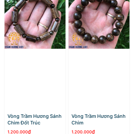
12.600.000₫.
là:
11.970.000₫.
Vòng Trầm Hương Sánh
Vòng Trầm Hương Sánh
Chìm Đốt Trúc
Chìm
₫
₫
1.200.000
1.200.000