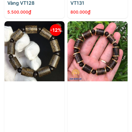
Vàng VT128
VT131
₫
₫
5.500.000
800.000
-12%