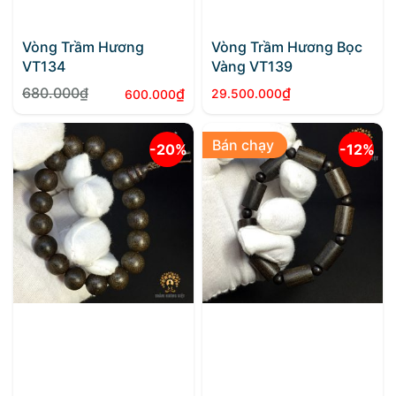
Vòng Trầm Hương
Vòng Trầm Hương Bọc
VT134
Vàng VT139
680.000
₫
₫
₫
29.500.000
600.000
Giá
Giá
gốc
hiện
Bán chạy
là:
tại
-20%
-12%
680.000₫.
là:
600.000₫.