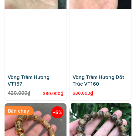
Vòng Trầm Hương
Vòng Trầm Hương Đốt
VT157
Trúc VT160
420.000
₫
₫
₫
680.000
380.000
Giá
Giá
gốc
hiện
Bán chạy
là:
tại
-5%
420.000₫.
là:
380.000₫.