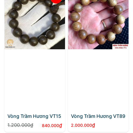
Vòng Trầm Hương VT15
Vòng Trầm Hương VT89
1.200.000
₫
₫
₫
2.000.000
840.000
Giá
Giá