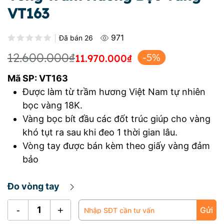
VT163
971
Được xếp hạng
0.0
5 sao
Đã bán
26
12.600.000
₫
-5%
11.970.000
₫
Giá
Giá
Mã SP: VT163
gốc
hiện
Được làm từ trầm hương Việt Nam tự nhiên
là:
tại
bọc vàng 18K.
12.600.000₫.
là:
Vàng bọc bít đầu các đốt trúc giúp cho vàng
khó tụt ra sau khi đeo 1 thời gian lâu.
11.970.000₫.
Vòng tay được bán kèm theo giấy vàng đảm
bảo
Đo vòng tay
Vòng
Gửi
Trầm