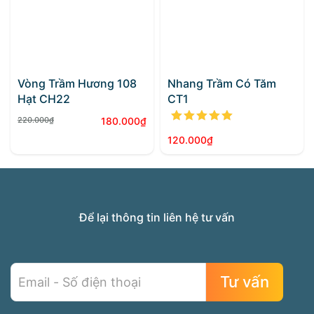
Vòng Trầm Hương 108
Nhang Trầm Có Tăm
Hạt CH22
CT1
Được xếp h
220.000
₫
180.000
₫
Giá
Giá
120.000
₫
gốc
hiện
là:
tại
220.000₫.
là:
180.000₫.
Để lại thông tin liên hệ tư vấn