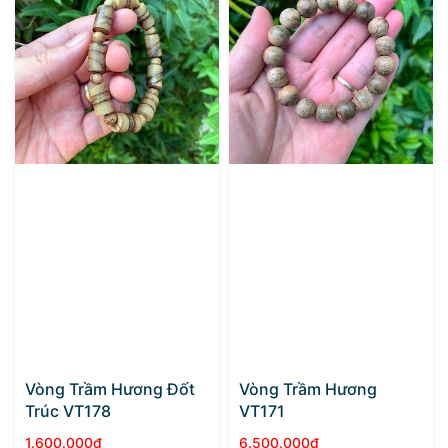
5.000.000₫.
là:
4.500.000₫.
Vòng Trầm Hương Đốt
Vòng Trầm Hương
Trúc VT178
VT171
1.600.000
₫
6.500.000
₫