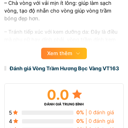
– Chà vòng với vải mịn ít lông: giúp làm sạch
vòng, tạo độ nhẵn cho vòng giúp vòng trầm
bóng đẹp hơn.
– Tránh tiếp xúc với kem dưỡng da: Đây là điều
mà phụ nữ hay dính phải, vòng trầm dính kem
dưỡng có những hoá chất làm vòng mất mùi
Xem thêm
hoàn toàn, không thể phục hồi dược. Nếu dùng
kem thì nên để kem thẩm thấu vào da và khô
Đánh giá Vòng Trầm Hương Bọc Vàng VT163
hẳn rồi hãy đeo.
– Nếu không sử dụng thường xuyên thì nên cất
0.0
vòng trầm ở những túi kín, hoặc hủ kín để tránh
vòng trầm hút mùi nhiễm vào trong.
ĐÁNH GIÁ TRUNG BÌNH
0%
| 0 đánh giá
– Việc sử dụng và bảo quản vòng trầm không
5
quá khó, hãy gửi lại cho Trầm Hương Việt bảo
0%
| 0 đánh giá
4