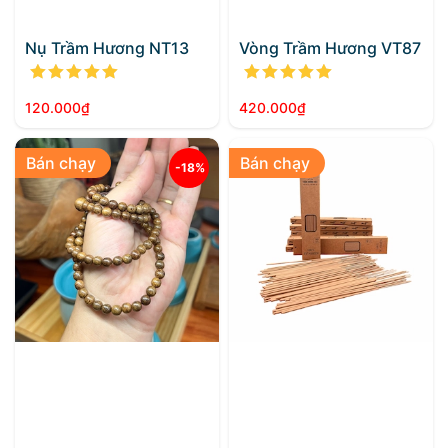
Nụ Trầm Hương NT13
Vòng Trầm Hương VT87
Được xếp hạng
5.00
5 sao
Được xếp h
120.000
₫
420.000
₫
Bán chạy
Bán chạy
-18%