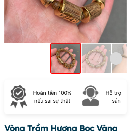
Hoàn tiền 100%
Hỗ trợ trọ
nếu sai sự thật
sản ph
Vòng Trầm Hương Bọc Vàng