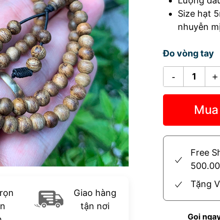
Lượng dầu
Size hạt 
nhuyễn mị
Đo vòng tay
Vòng
Trầm
Hương
Mua
108
Hạt
CH15
số
Free S
lượng
500.0
Tặng V
trọn
Giao hàng
ản
tận nơi
Gọi nga
m