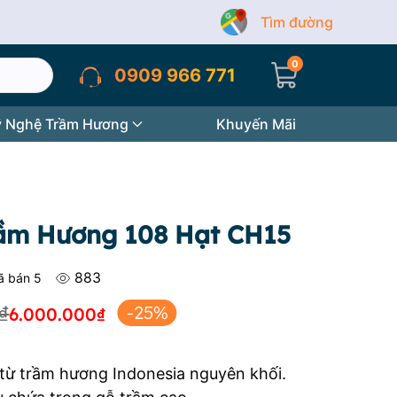
Tìm đường
0
0909 966 771
 Nghệ Trầm Hương
Khuyến Mãi
ầm Hương 108 Hạt CH15
883
ợc xếp hạng
0.0
5 sao
ã bán
5
₫
-25%
6.000.000
₫
Giá
Giá
gốc
hiện
từ trầm hương Indonesia nguyên khối.
là:
tại