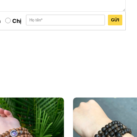
g trong các phương pháp thiền và yoga, nhằm
ái yên tĩnh.
GỬI
h
Chị
 lòng bàn tay và cảm nhận mùi hương thơm mát,
c và tạo ra sự kết nối với tâm linh của mình.
nghĩa về sự đồng tâm, đoàn kết và sự liên kết
thánh, có khả năng làm sạch không gian và mang
 tỏ lòng biết ơn và tôn trọng đối với thiên
ỉ là một vật phẩm tâm linh mà còn là một biểu
liên kết tâm linh. Nó mang trong mình ý nghĩa
 và tôn trọng thiên