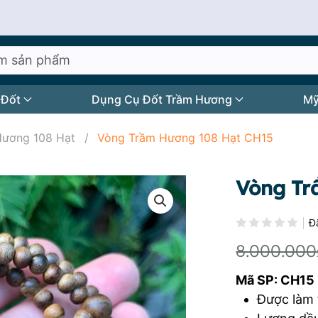
 Đốt
Dụng Cụ Đốt Trầm Hương
Mỹ
Hương 108 Hạt
Vòng Trầm Hương 108 Hạt CH15
Vòng Tr
Đư
Đ
8.000.000
Mã SP: CH15
Được làm 