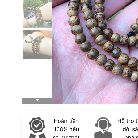
Hoàn tiền
Hỗ trợ 
100% nếu
đời s
sai sự thật
phẩ