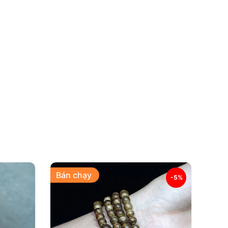
Bán chạy
-5%