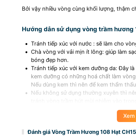
Bởi vậy nhiều vòng cùng khối lượng, thậm ch
Hướng dẫn sử dụng vòng trầm hương 
Tránh tiếp xúc với nước : sẽ làm cho vòn
Chà vòng với vải mịn ít lông: giúp làm 
bóng đẹp hơn.
Tránh tiếp xúc với kem dưỡng da: Đây là
kem dưỡng có những hoá chất làm vòng 
Nếu dùng kem thì nên để kem thẩm thấu 
Nếu không sử dụng thường xuyên thì nên 
tránh vòng trầm hút mùi nhiễm vào tron
Việc sử dụng và bảo quản vòng trầm hương 1
Xem
Hương Việt bảo hành nếu vòng xuống cấp tr
Đánh giá Vòng Trầm Hương 108 Hạt CH1