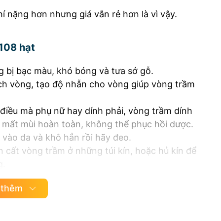
í nặng hơn nhưng giá vẫn rẻ hơn là vì vậy.
108 hạt
g bị bạc màu, khó bóng và tưa sớ gỗ.
sạch vòng, tạo độ nhẵn cho vòng giúp vòng trầm
 điều mà phụ nữ hay dính phải, vòng trầm dính
mất mùi hoàn toàn, không thể phục hồi dược.
vào da và khô hẳn rồi hãy đeo.
cất vòng trầm ở những túi kín, hoặc hủ kín để
g.
08 hạt không quá khó, hãy gửi lại cho Trầm
 thêm
ong thời gian sớm nhất.
5